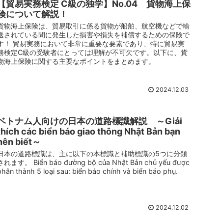
【貿易実務検定 C級の独学】No.04 貨物海上保
険について解説！
貨物海上保険は、貿易取引に係る貨物が船舶、航空機などで輸
送されている間に発生した損害や損失を補償するための保険で
す！ 貿易実務において非常に重要な要素であり、特に貿易実
務検定C級の受験者にとっては理解が不可欠です。以下に、貨
物海上保険に関する主要なポイントをまとめます。
2024.12.03
ベトナム人向けの日本の道路標識解説 ～Giải
thích các biển báo giao thông Nhật Bản bạn
nên biết～
日本の道路標識は、主に以下の本標識と補助標識の5つに分類
されます。 Biển báo đường bộ của Nhật Bản chủ yếu được
phân thành 5 loại sau: biển báo chính và biển báo phụ.
2024.12.02