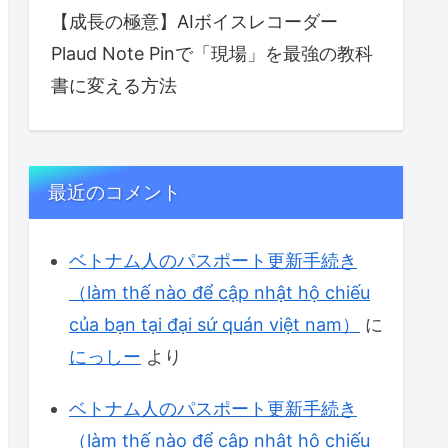
【成長の極意】AIボイスレコーダー
Plaud Note Pinで「現場」を最強の教科
書に変える方法
最近のコメント
ベトナム人のパスポート更新手続き
（làm thế nào để cập nhật hộ chiếu
của bạn tại đại sứ quán việt nam）
に
にっしー
より
ベトナム人のパスポート更新手続き
（làm thế nào để cập nhật hộ chiếu