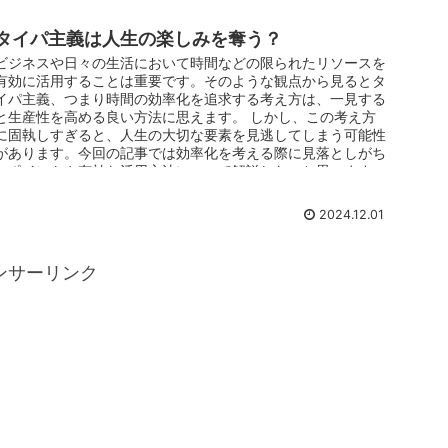
タイパ主義は人生の楽しみを奪う？
ビジネスや日々の生活において時間などの限られたリソースを
有効に活用することは重要です。そのような観点から見るとタ
イパ主義、つまり時間の効率化を追求する考え方は、一見する
と生産性を高める良い方法に思えます。 しかし、この考え方
に固執しすぎると、人生の大切な要素を見逃してしまう可能性
があります。今回の記事では効率化を考える際に見落としがち
なポイントや有効な活用方法について解説したいと思います♪
2024.12.01
ンサーリンク