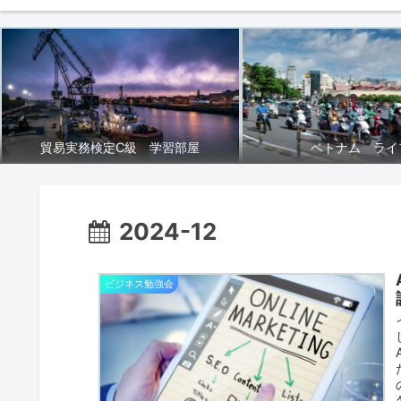
貿易実務検定C級 学習部屋
ベトナム ライ
2024-12
ビジネス勉強会