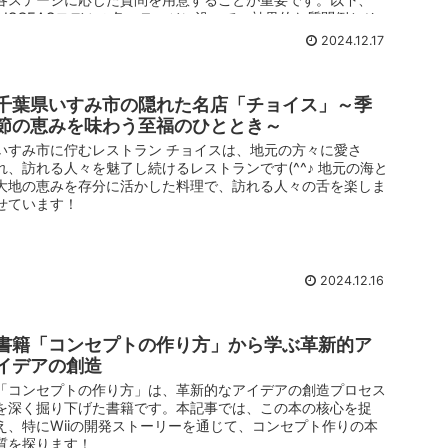
AISCEASモデルの各ステージに沿って、効果的な質問例とそ
の設計のポイントを紹介します。
2024.12.17
千葉県いすみ市の隠れた名店「チョイス」～季
節の恵みを味わう至福のひととき～
いすみ市に佇むレストラン チョイスは、地元の方々に愛さ
れ、訪れる人々を魅了し続けるレストランです(^^♪ 地元の海と
大地の恵みを存分に活かした料理で、訪れる人々の舌を楽しま
せています！
2024.12.16
書籍「コンセプトの作り方」から学ぶ革新的ア
イデアの創造
「コンセプトの作り方」は、革新的なアイデアの創造プロセス
を深く掘り下げた書籍です。本記事では、この本の核心を捉
え、特にWiiの開発ストーリーを通じて、コンセプト作りの本
質を探ります！