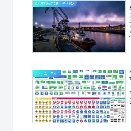
貿易実務検定C級 学習部屋
ベトナム ライフ