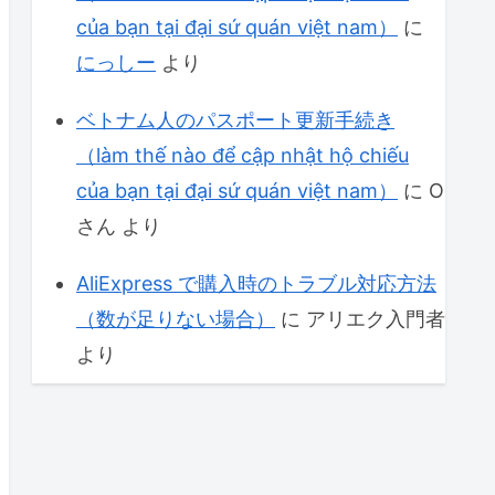
của bạn tại đại sứ quán việt nam）
に
にっしー
より
ベトナム人のパスポート更新手続き
（làm thế nào để cập nhật hộ chiếu
của bạn tại đại sứ quán việt nam）
に
O
さん
より
AliExpress で購入時のトラブル対応方法
（数が足りない場合）
に
アリエク入門者
より