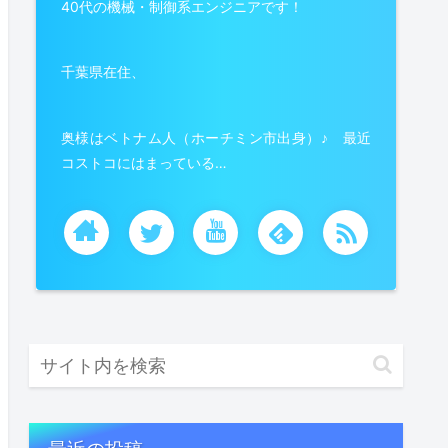
40代の機械・制御系エンジニアです！
千葉県在住、
奥様はベトナム人（ホーチミン市出身）♪ 最近
コストコにはまっている…