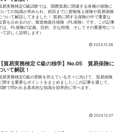
貿易実務検定C級試験では、国際貿易に関連する各種の保険に
ついての知識が求められ、前回までに貨物海上保険や貿易保険
について解説してきました！ 貿易に関する保険の中で重要な
位置を占めるのが、製造物責任保険（PL保険）です。この記事
では、PL保険の定義、目的、主な特徴、そしてその重要性につ
いて詳しく説明します♪
2024.12.08
【貿易実務検定 C級の独学】No.05 貿易保険に
ついて解説！
貿易実務検定C級の受験を控えている方々に向けて、貿易保険
に関する重要なポイントをまとめました♪この記事を通じて、
試験で問われる基本的な知識を効率的に学べます。
2024.12.07