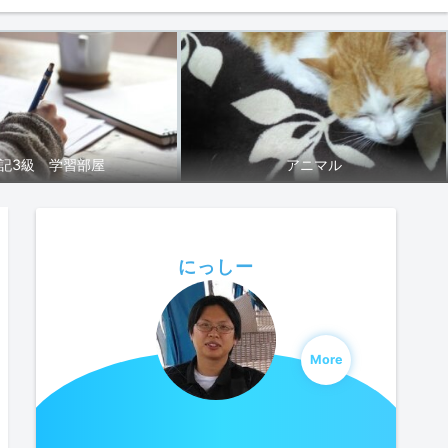
記3級 学習部屋
アニマル
にっしー
More