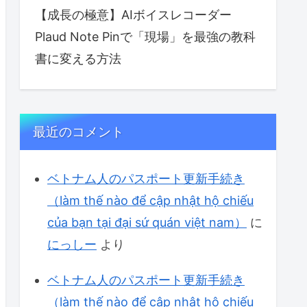
【成長の極意】AIボイスレコーダー
Plaud Note Pinで「現場」を最強の教科
書に変える方法
最近のコメント
ベトナム人のパスポート更新手続き
（làm thế nào để cập nhật hộ chiếu
của bạn tại đại sứ quán việt nam）
に
にっしー
より
ベトナム人のパスポート更新手続き
（làm thế nào để cập nhật hộ chiếu