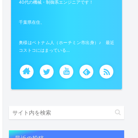
40代の機械・制御系エンジニアです！
千葉県在住、
奥様はベトナム人（ホーチミン市出身）♪ 最近
コストコにはまっている…