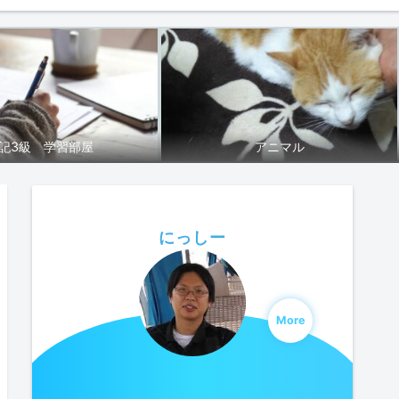
記3級 学習部屋
アニマル
にっしー
More