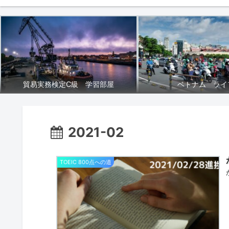
貿易実務検定C級 学習部屋
ベトナム ライ
2021-02
TOEIC 800点への道