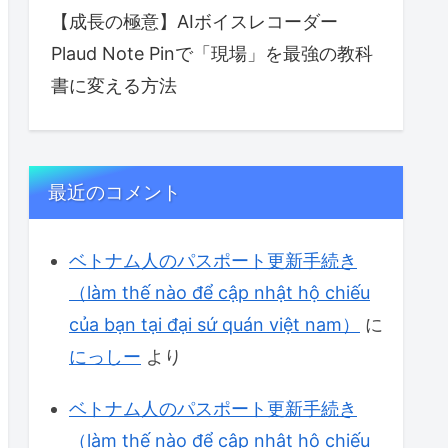
【成長の極意】AIボイスレコーダー
Plaud Note Pinで「現場」を最強の教科
書に変える方法
最近のコメント
ベトナム人のパスポート更新手続き
（làm thế nào để cập nhật hộ chiếu
của bạn tại đại sứ quán việt nam）
に
にっしー
より
ベトナム人のパスポート更新手続き
（làm thế nào để cập nhật hộ chiếu