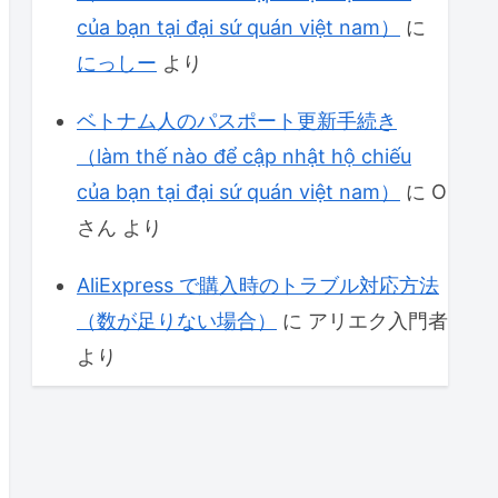
của bạn tại đại sứ quán việt nam）
に
にっしー
より
ベトナム人のパスポート更新手続き
（làm thế nào để cập nhật hộ chiếu
của bạn tại đại sứ quán việt nam）
に
O
さん
より
AliExpress で購入時のトラブル対応方法
（数が足りない場合）
に
アリエク入門者
より