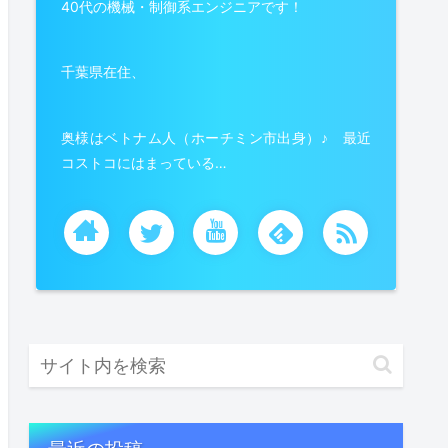
40代の機械・制御系エンジニアです！
千葉県在住、
奥様はベトナム人（ホーチミン市出身）♪ 最近
コストコにはまっている…