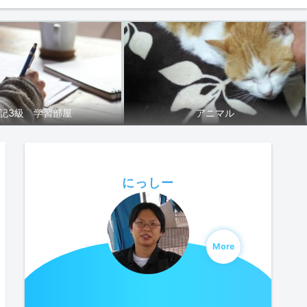
記3級 学習部屋
アニマル
にっしー
More