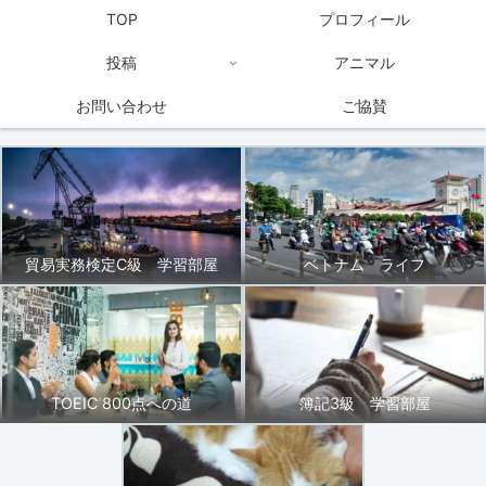
TOP
プロフィール
投稿
アニマル
お問い合わせ
ご協賛
貿易実務検定C級 学習部屋
ベトナム ライフ
TOEIC 800点への道
簿記3級 学習部屋