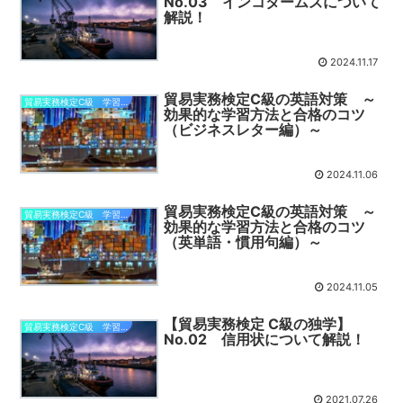
No.03 インコタームズについて
解説！
2024.11.17
貿易実務検定C級の英語対策 ～
貿易実務検定C級 学習部屋
効果的な学習方法と合格のコツ
（ビジネスレター編）～
2024.11.06
貿易実務検定C級の英語対策 ～
貿易実務検定C級 学習部屋
効果的な学習方法と合格のコツ
（英単語・慣用句編）～
2024.11.05
【貿易実務検定 C級の独学】
貿易実務検定C級 学習部屋
No.02 信用状について解説！
2021.07.26