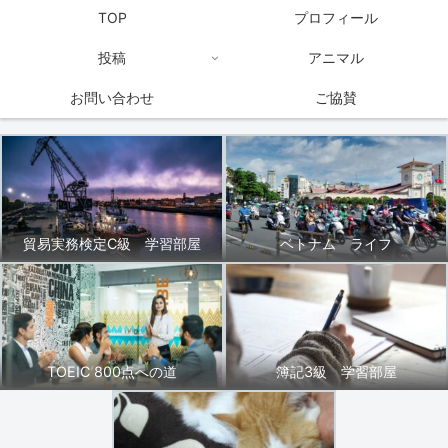
TOP
プロフィール
投稿
アニマル
お問い合わせ
ご協賛
貿易実務検定C級 学習部屋
ベトナム ライフ
TOEIC 800点への道
簿記3級 学習部屋