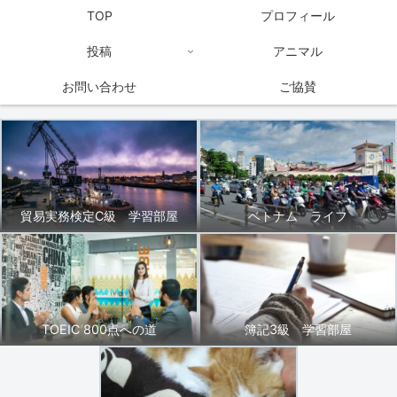
TOP
プロフィール
投稿
アニマル
お問い合わせ
ご協賛
貿易実務検定C級 学習部屋
ベトナム ライフ
TOEIC 800点への道
簿記3級 学習部屋