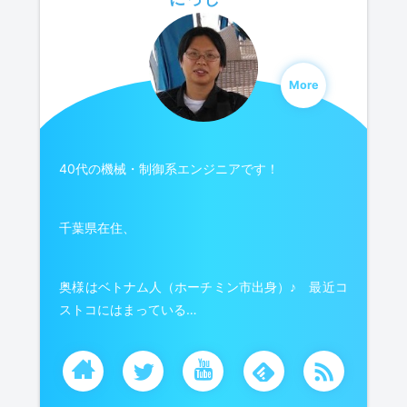
More
40代の機械・制御系エンジニアです！
千葉県在住、
奥様はベトナム人（ホーチミン市出身）♪ 最近コ
ストコにはまっている…