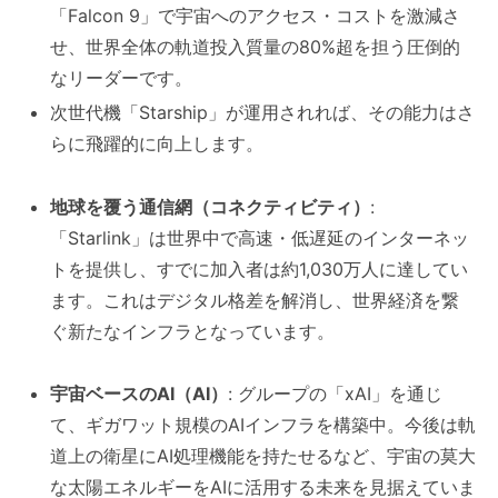
「Falcon 9」で宇宙へのアクセス・コストを激減さ
せ、世界全体の軌道投入質量の80%超を担う圧倒的
なリーダーです。
次世代機「Starship」が運用されれば、その能力はさ
らに飛躍的に向上します。
地球を覆う通信網（コネクティビティ）
:
「Starlink」は世界中で高速・低遅延のインターネッ
トを提供し、すでに加入者は約1,030万人に達してい
ます。これはデジタル格差を解消し、世界経済を繋
ぐ新たなインフラとなっています。
宇宙ベースのAI（AI）
: グループの「xAI」を通じ
て、ギガワット規模のAIインフラを構築中。今後は軌
道上の衛星にAI処理機能を持たせるなど、宇宙の莫大
な太陽エネルギーをAIに活用する未来を見据えていま