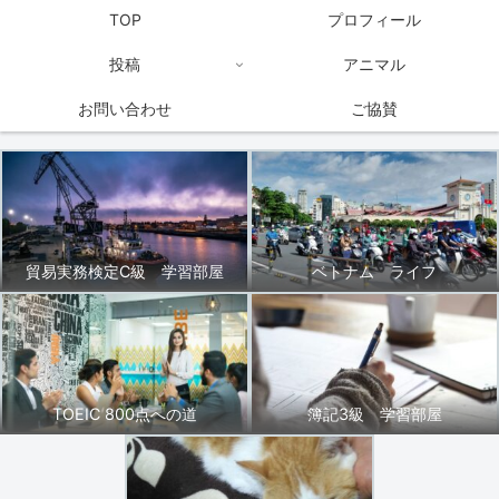
TOP
プロフィール
投稿
アニマル
お問い合わせ
ご協賛
貿易実務検定C級 学習部屋
ベトナム ライフ
TOEIC 800点への道
簿記3級 学習部屋