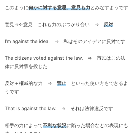
このように
何かに対する意思、
意見
も力
とみなすようです
意見⇒⇐意見 これも力のぶつかり合い ⇒
反対
I’m against the idea. ⇒ 私はそのアイデアに反対です
The citizens voted against the law. ⇒ 市民はこの法
律に反対票を投じた
反対＋権威的な力 ⇒
禁止
といった使い方もできるよ
うです
That is against the law. ⇒ それは法律違反です
相手の力によって
不利な状況
に陥った場合などの表現にも