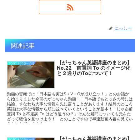
にっしー
関連記事
【がっちゃん英語講座のまとめ】
TOEIC 800点への道
No.22 前置詞 To のイメージ化
と２通りのToについて！
動画の冒頭では「日本語も実はS＋V＋Oが成り立つ！」とのお話か
ら始まりました今回のがっちゃん動画！！日本語でもとっさの時には
結論、すなわち大事な情報を先に言うことがあります！結局のところ
英語は大事な情報から順に並べていくということが基本！「じゃあ前
置詞 To と不定詞 To はどう違うの？」そんな疑問についても元をた
どって確信を見つけよう！ とのことですので早速動画内容を見てい
きたいと思います！
【がっちゃん英語講座のまとめ】
TOEIC 800点への道