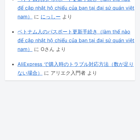
để cập nhật hộ chiếu của bạn tại đại sứ quán việt
nam）
に
にっしー
より
ベトナム人のパスポート更新手続き（làm thế nào
để cập nhật hộ chiếu của bạn tại đại sứ quán việt
nam）
に
Oさん
より
AliExpress で購入時のトラブル対応方法（数が足り
ない場合）
に
アリエク入門者
より