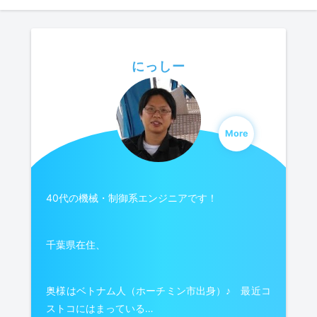
にっしー
More
40代の機械・制御系エンジニアです！
千葉県在住、
奥様はベトナム人（ホーチミン市出身）♪ 最近コ
ストコにはまっている…