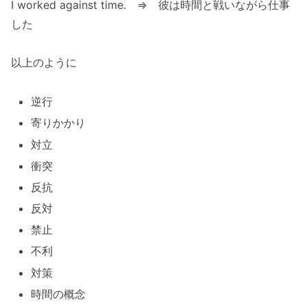
I worked against time. ⇒ 彼は時間と戦いながら仕事
した
以上のように
逆行
寄りかかり
対立
衝突
反抗
反対
禁止
不利
対策
時間の概念