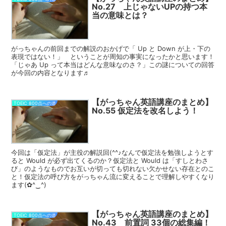
No.27 上じゃないUPの持つ本
当の意味とは？
がっちゃんの前回までの解説のおかげで「 Up と Down が上・下の
表現ではない！」 ということが周知の事実になったかと思います！
「じゃあ Up って本当はどんな意味なのさ？」この謎についての回答
が今回の内容となります♬
【がっちゃん英語講座のまとめ】
TOEIC 800点への道
No.55 仮定法を改名しよう！
今回は「仮定法」が主役の解説回(^^♪なんで仮定法を勉強しようとす
ると Would が必ず出てくるのか？仮定法と Would は「すしとわさ
び」のようなものでお互いが切っても切れない欠かせない存在とのこ
と！仮定法の呼び方をがっちゃん流に変えることで理解しやすくなり
ます(✿^‿^)
【がっちゃん英語講座のまとめ】
TOEIC 800点への道
No.43 前置詞 33個の総集編！