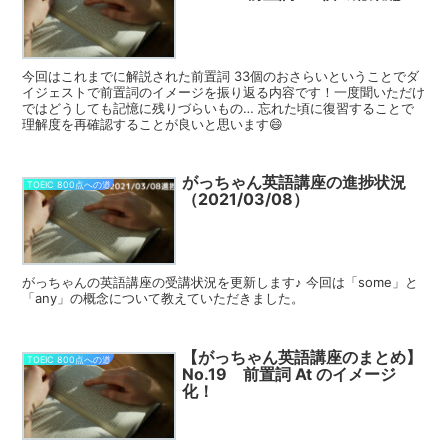
今回はこれまでに解説された前置詞 33個のおさらいということでダ
イジェストで前置詞のイメージを振り返る内容です！一度聞いただけ
ではどうしても記憶に残りづらいもの… 忘れた頃に復習することで
理解度を再確認することが良いと思います😄
がっちゃん英語講座の進捗状況
TOEIC 800点への道
（2021/03/08）
がっちゃんの英語講座の受講状況を更新します♪ 今回は「some」と
「any」の概念について教えていただきました。
【がっちゃん英語講座のまとめ】
TOEIC 800点への道
No.19 前置詞 At のイメージ
化！