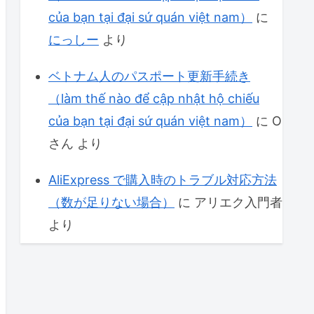
của bạn tại đại sứ quán việt nam）
に
にっしー
より
ベトナム人のパスポート更新手続き
（làm thế nào để cập nhật hộ chiếu
của bạn tại đại sứ quán việt nam）
に
O
さん
より
AliExpress で購入時のトラブル対応方法
（数が足りない場合）
に
アリエク入門者
より