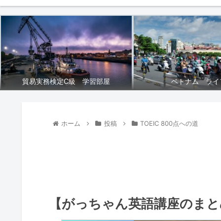
貿易実務検定C級 学習部屋
ベトナム ライ
ホーム
投稿
TOEIC 800点への道
【がっちゃん英語講座のまとめ