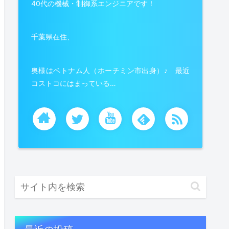
40代の機械・制御系エンジニアです！
千葉県在住、
奥様はベトナム人（ホーチミン市出身）♪ 最近
コストコにはまっている…