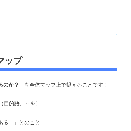
マップ
るのか？
」を全体マップ上で捉えることです！
（目的語、～を）
ある！」とのこと