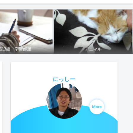
記3級 学習部屋
アニマル
にっしー
More