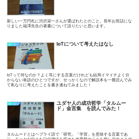
新しい一万円札に渋沢栄一さんが選ばれたとのこと。長年お世話にな
りました福澤先生の著書について語りたいと思います。
IoTについて考えたはなし
本の紹介
IoTって何なのか？よく耳にする言葉だけれども結局イマイチよく分
からない単語のひとつですが、せっかくなので解説本を一冊読んでみ
て私なりに考えたことを書き連ねてみました！
ユダヤ人の成功哲学「タルムー
本の紹介
ド」金言集 を読んでみた！
タルムードとはヘブライ語で「研究」「学習」を意味する言葉であ
り、モーセが伝えた口伝律法を収めた文章群のことを指し示すそうで