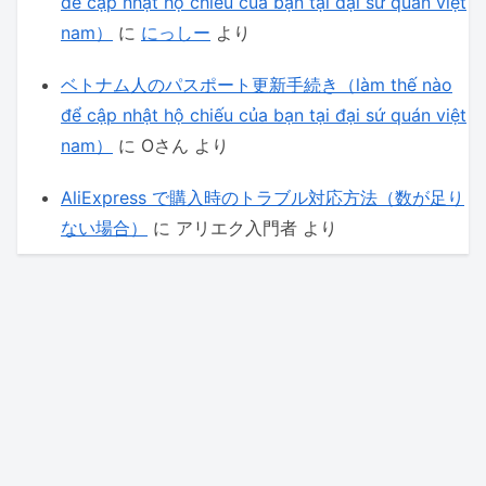
để cập nhật hộ chiếu của bạn tại đại sứ quán việt
nam）
に
にっしー
より
ベトナム人のパスポート更新手続き（làm thế nào
để cập nhật hộ chiếu của bạn tại đại sứ quán việt
nam）
に
Oさん
より
AliExpress で購入時のトラブル対応方法（数が足り
ない場合）
に
アリエク入門者
より