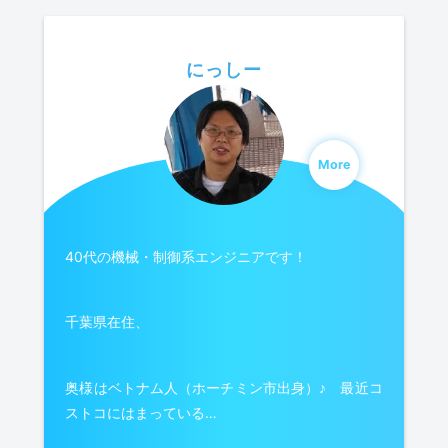
にっしー
More
40代の機械・制御系エンジニアです！
千葉県在住、
奥様はベトナム人（ホーチミン市出身）♪ 最近コ
ストコにはまっている…