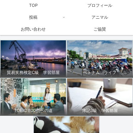
TOP
プロフィール
投稿
アニマル
お問い合わせ
ご協賛
貿易実務検定C級 学習部屋
ベトナム ライフ
TOEIC 800点への道
簿記3級 学習部屋