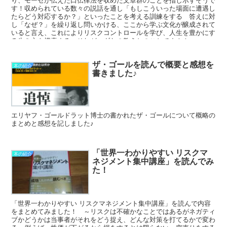
す！収められている数々の説話を通し「もしこういった場面に遭遇し
たらどう対応するか？」といったことを考える訓練をする 答えに対
し「なぜ？」を繰り返し問いかける、ここから学ぶ文化が醸成されて
いると言え、これによりリスクコントロールを学び、人生を豊かにす
る生き方を模索する それがユダヤの教えとのことです！！
ザ・ゴールを読んで概要と感想を
本の紹介
書きました♪
エリヤフ・ゴールドラット博士の書かれたザ・ゴールについて概略の
まとめと感想を記しました♪
「世界一わかりやすい リスクマ
本の紹介
ネジメント集中講座」を読んでみ
た！
「世界一わかりやすい リスクマネジメント集中講座」を読んで内容
をまとめてみました！ ～リスクは不確かなことではあるがネガティ
ブかどうかは当事者がそれをどう捉え、どんな対策を打てるかで変わ