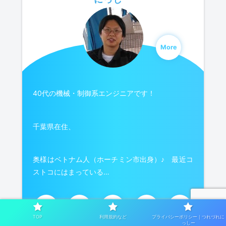
More
40代の機械・制御系エンジニアです！
千葉県在住、
奥様はベトナム人（ホーチミン市出身）♪ 最近コ
ストコにはまっている…
TOP
利用規約など
プライバシーポリシー｜つれづれに
っしー