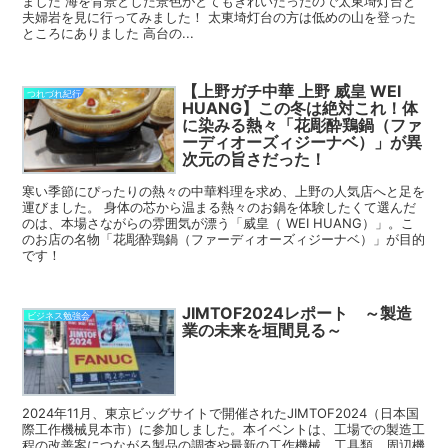
ました 海を背景とした景色がとてもきれいだったので太東埼灯台と
夫婦岩を見に行ってみました！ 太東埼灯台の方は低めの山を登った
ところにありました 高台の...
【上野ガチ中華 上野 威皇 WEI
つれづれ紀行
HUANG】この冬は絶対これ！体
に染みる熱々「花彫酔鶏鍋（ファ
ーディオーズィジーナベ）」が異
次元の旨さだった！
寒い季節にぴったりの熱々の中華料理を求め、上野の人気店へと足を
運びました。 身体の芯から温まる熱々のお鍋を体験したくて選んだ
のは、本場さながらの雰囲気が漂う「威皇（ WEI HUANG）」。こ
のお店の名物「花彫酔鶏鍋（ファーディオーズィジーナベ）」が目的
です！
JIMTOF2024レポート ～製造
ビジネス勉強会
業の未来を垣間見る～
2024年11月、東京ビッグサイトで開催されたJIMTOF2024（日本国
際工作機械見本市）に参加しました。本イベントは、工場での製造工
程の改善案につながる製品の調査や最新の工作機械、工具類、周辺機