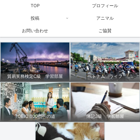
TOP
プロフィール
投稿
アニマル
お問い合わせ
ご協賛
貿易実務検定C級 学習部屋
ベトナム ライフ
TOEIC 800点への道
簿記3級 学習部屋