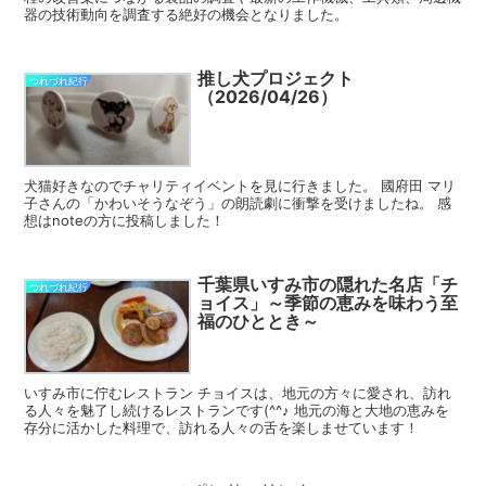
器の技術動向を調査する絶好の機会となりました。
推し犬プロジェクト
つれづれ紀行
（2026/04/26）
犬猫好きなのでチャリティイベントを見に行きました。 國府田 マリ
子さんの「かわいそうなぞう」の朗読劇に衝撃を受けましたね。 感
想はnoteの方に投稿しました！
千葉県いすみ市の隠れた名店「チ
つれづれ紀行
ョイス」～季節の恵みを味わう至
福のひととき～
いすみ市に佇むレストラン チョイスは、地元の方々に愛され、訪れ
る人々を魅了し続けるレストランです(^^♪ 地元の海と大地の恵みを
存分に活かした料理で、訪れる人々の舌を楽しませています！