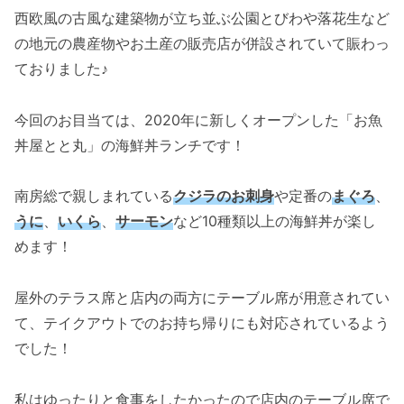
西欧風の古風な建築物が立ち並ぶ公園とびわや落花生など
の地元の農産物やお土産の販売店が併設されていて賑わっ
ておりました♪
今回のお目当ては、2020年に新しくオープンした「お魚
丼屋とと丸」の海鮮丼ランチです！
南房総で親しまれている
クジラのお刺身
や定番の
まぐろ
、
うに
、
いくら
、
サーモン
など10種類以上の海鮮丼が楽し
めます！
屋外のテラス席と店内の両方にテーブル席が用意されてい
て、テイクアウトでのお持ち帰りにも対応されているよう
でした！
私はゆったりと食事をしたかったので店内のテーブル席で