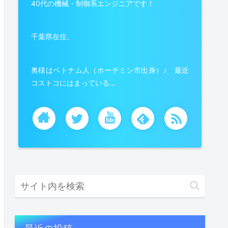
40代の機械・制御系エンジニアです！
千葉県在住、
奥様はベトナム人（ホーチミン市出身）♪ 最近
コストコにはまっている…