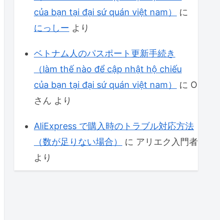
của bạn tại đại sứ quán việt nam）
に
にっしー
より
ベトナム人のパスポート更新手続き
（làm thế nào để cập nhật hộ chiếu
của bạn tại đại sứ quán việt nam）
に
O
さん
より
AliExpress で購入時のトラブル対応方法
（数が足りない場合）
に
アリエク入門者
より