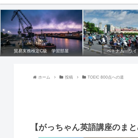
貿易実務検定C級 学習部屋
ベトナム ライ
ホーム
投稿
TOEIC 800点への道
【がっちゃん英語講座のまとめ