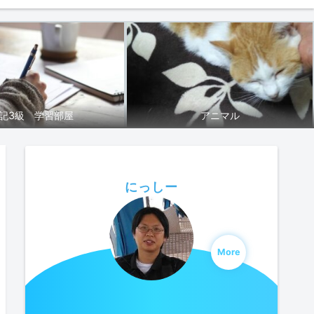
記3級 学習部屋
アニマル
にっしー
More