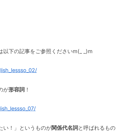
下の記事をご参照くださいm(_ _)m
ish_lessso_02/
のが
形容詞
！
ish_lessso_07/
たい！」というものが
関係代名詞
と呼ばれるもの